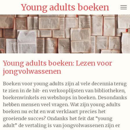
Young adults boeken
Ga
direct
naar
de
hoofdinhoud
Young adults boeken: Lezen voor
jongvolwassenen
Boeken voor young adults zijn al vele decennia terug
te zien in de hit- en verkooplijsten van bibliotheken,
boekenwinkels en webshops in boeken. Desondanks
hebben mensen veel vragen. Wat zijn young adults
boeken nu echt en wat verklaart precies het
groeiende succes? Ondanks het feit dat “young
adult” de vertaling is van jongvolwassenen zijn er